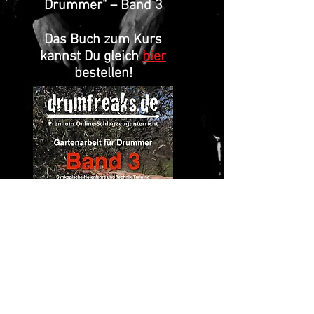
Drummer" – Band 3
Das Buch zum Kurs
kannst Du gleich
hier
bestellen!
Tim Trommel und die