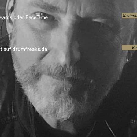
Kostenl
 Teams oder FaceTime
Ko
t auf drumfreaks.de