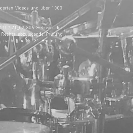
underten Videos und über 1000
 1157.21_02-806-2-3 von der
n Rechts abzulegende Prüfung
g nach § 4 Nr. 21 Buchst. a