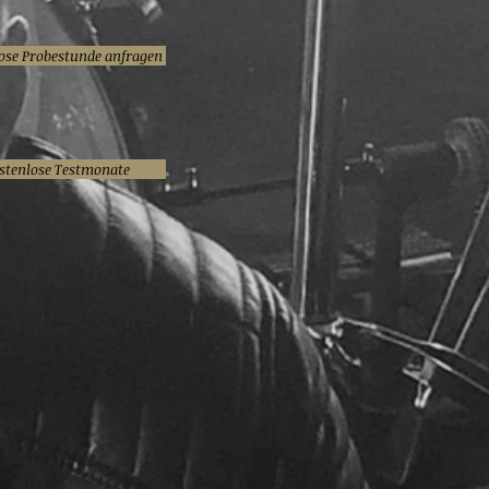
ose Probestunde anfragen
stenlose Testmonate