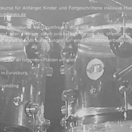
okurse für Anfänger, Kinder und Fortgeschrittene inklusive H
rumfreaks.de
 alle Onlinekurse bei Drumfreaks sind mit dem Bescheid Nr.
eruf oder eine vor einer juristischen Person des öffentliche
d damit die Voraussetzungen für eine Umsatzsteuerbefreiun
on mir an folgenden Plätzen erhalten:
" in Eurasburg.
rsendling