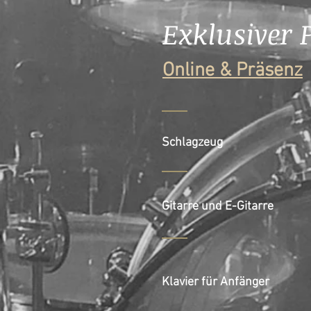
Exklusiver 
Online & Präsenz
Schlagzeug
Gitarre und E-Gitarre
Klavier für Anfänger