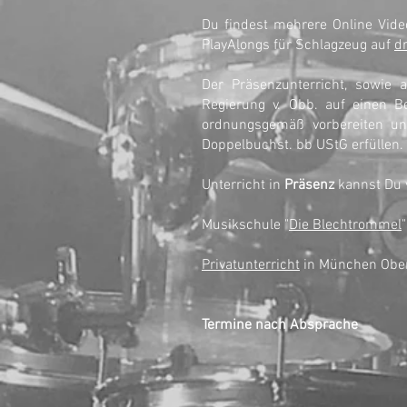
Du findest mehrere Online Vide
PlayAlongs für Schlagzeug auf
d
Der Präsenzunterricht, sowie
Regierung v. Obb. auf einen B
ordnungsgemäß vorbereiten un
Doppelbuchst. bb UStG erfüllen.
Unterricht in
Präsenz
kannst Du v
Musikschule "
Die Blechtrommel
Privatunterricht
in München Obe
Termine nach Absprache