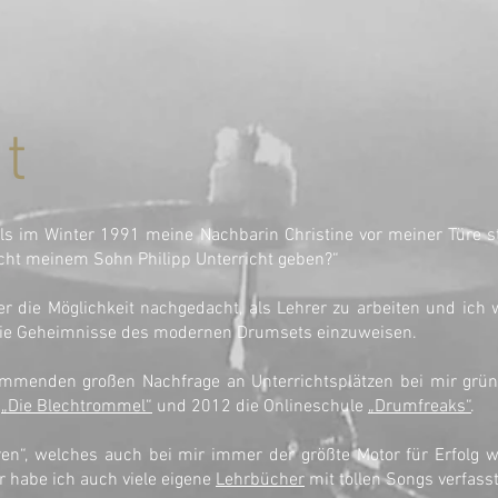
t
 als im Winter 1991 meine Nachbarin Christine vor meiner Türe s
icht meinem Sohn Philipp Unterricht geben?“
er die Möglichkeit nachgedacht, als Lehrer zu arbeiten und ich w
 die Geheimnisse des modernen Drumsets einzuweisen.
ommenden großen Nachfrage an Unterrichtsplätzen bei mir grün
e
„Die Blechtrommel“
und 2012 die Onlineschule
„Drumfreaks“
.
n“, welches auch bei mir immer der größte Motor für Erfolg war
r habe ich auch viele eigene
Lehrbücher
mit tollen Songs verfasst